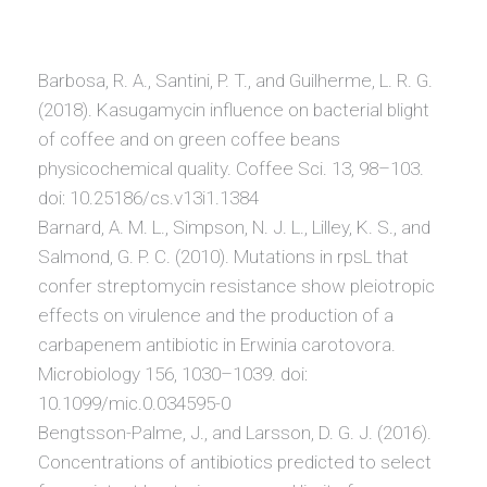
Barbosa, R. A., Santini, P. T., and Guilherme, L. R. G.
(2018). Kasugamycin influence on bacterial blight
of coffee and on green coffee beans
physicochemical quality. Coffee Sci. 13, 98–103.
doi: 10.25186/cs.v13i1.1384
Barnard, A. M. L., Simpson, N. J. L., Lilley, K. S., and
Salmond, G. P. C. (2010). Mutations in rpsL that
confer streptomycin resistance show pleiotropic
effects on virulence and the production of a
carbapenem antibiotic in Erwinia carotovora.
Microbiology 156, 1030–1039. doi:
10.1099/mic.0.034595-0
Bengtsson-Palme, J., and Larsson, D. G. J. (2016).
Concentrations of antibiotics predicted to select