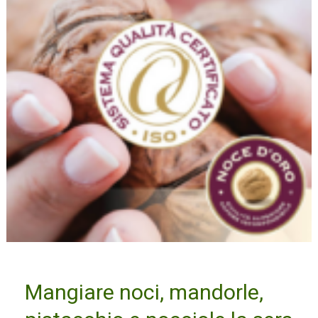
pistacchio
e
nocciole
la
sera
aiuta
a
dormire
bene
Mangiare noci, mandorle,