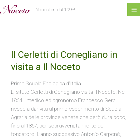
al
a
r
Nocicultori dal 1993!
contenuto
t
c
e
h
g
i
Il
o
v
Il Cerletti di Conegliano in
Cerletti
di
r
i
visita a Il Noceto
Conegliano
i
in
Prima Scuola Enologica d’Italia
e
visita
L’Isituto Cerletti di Conegliano visita Il Noceto. Nel
a
1864 il medico ed agronomo Francesco Gera
Il
riesce a dar vita al primo esperimento di Scuola
Noceto
Agraria delle province venete che però dura poco,
fino al 1867, per sopravvenuta morte del
fondatore. L’anno successivo Antonio Carpenè,