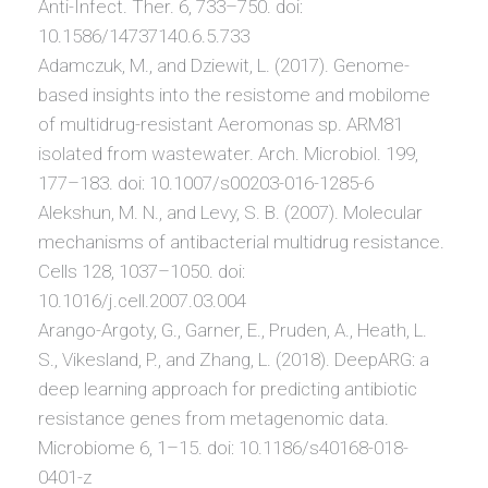
Anti-Infect. Ther. 6, 733–750. doi:
10.1586/14737140.6.5.733
Adamczuk, M., and Dziewit, L. (2017). Genome-
based insights into the resistome and mobilome
of multidrug-resistant Aeromonas sp. ARM81
isolated from wastewater. Arch. Microbiol. 199,
177–183. doi: 10.1007/s00203-016-1285-6
Alekshun, M. N., and Levy, S. B. (2007). Molecular
mechanisms of antibacterial multidrug resistance.
Cells 128, 1037–1050. doi:
10.1016/j.cell.2007.03.004
Arango-Argoty, G., Garner, E., Pruden, A., Heath, L.
S., Vikesland, P., and Zhang, L. (2018). DeepARG: a
deep learning approach for predicting antibiotic
resistance genes from metagenomic data.
Microbiome 6, 1–15. doi: 10.1186/s40168-018-
0401-z