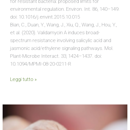
for resistant bacteria: proposed limits for
environmental regulation. Environ. Int. 86, 140–149.
doi: 10.1016/j.envint.2015.10.015
Bian, C., Duan, Y., Wang, J., Xiu, Q., Wang, J., Hou, Y.,
et al. (2020). Validamycin A induces broad-
spectrum resistance involving salicylic acid and
jasmonic acid/ethylene signaling pathways. Mol.
Plant-Microbe Interact. 33, 1424–1437. doi:
10.1094/MPMI-08-20-0211-R
Leggi tutto »
Mangiare
noci,
mandorle,