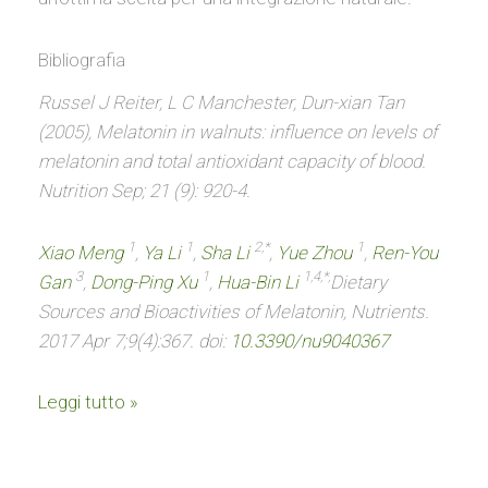
Bibliografia
Russel J Reiter, L C Manchester, Dun-xian Tan
(2005), Melatonin in walnuts: influence on levels of
melatonin and total antioxidant capacity of blood.
Nutrition Sep; 21 (9): 920-4.
1
1
2,*
1
Xiao Meng
,
Ya Li
,
Sha Li
,
Yue Zhou
,
Ren-You
3
1
1,4,*,
Gan
,
Dong-Ping Xu
,
Hua-Bin Li
Dietary
Sources and Bioactivities of Melatonin, Nutrients.
2017 Apr 7;9(4):367. doi:
10.3390/nu9040367
Leggi tutto »