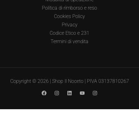
Politica di rimborso e reso
Cookies Policy
Privacy
Codice Etico e 231
Termini di vendita
Copyright © 2026 | Shop Il Noceto | PIVA 03137810267