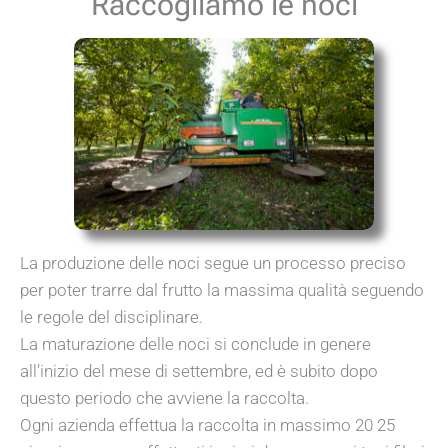
Raccogliamo le noci
La produzione delle noci segue un processo preciso
per poter trarre dal frutto la massima qualità seguendo
le regole del disciplinare.
La maturazione delle noci si conclude in genere
all’inizio del mese di settembre, ed è subito dopo
questo periodo che avviene la raccolta.
Ogni azienda effettua la raccolta in massimo 20 25