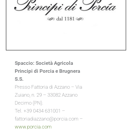
Spaccio:
Società Agricola
Principi di Porcia e Brugnera
S.S.
Presso Fattoria di Azzano – Via
Zuiano, n. 29 – 33082 Azzano
Decimo (PN).
Tel. +39 0434 631001 –
fattoriadiazzano@porcia.com –
www.porcia.com