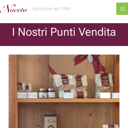
al
Nocicultori dal 1993!
contenuto
I Nostri Punti Vendita