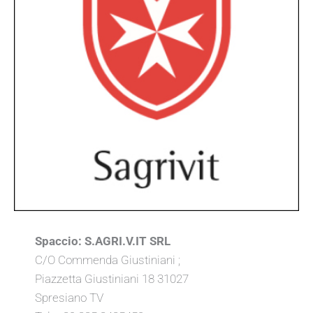
Spaccio:
S.AGRI.V.IT SRL
C/O Commenda Giustiniani ;
Piazzetta Giustiniani 18 31027
Spresiano TV