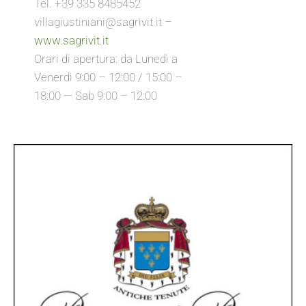
Tel. +39 335 8485452
villagiustiniani@sagrivit.it –
www.sagrivit.it
Orari di apertura: da Lunedì a
Venerdì 9:00 – 12:00 / 15:00 –
18:00 — Sab 9:00 – 12:00