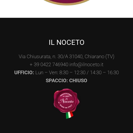
IL NOCETO
Via Chiusurata, n. 30/A 31040, Chiarano (TV)
+ 39 0422 746940 info@ilnoceto.it
UFFICIO:
Lun – Ven: 8:30 – 12:30 / 14:30 – 16:30
SPACCIO: CHIUSO