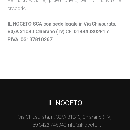
Per approvazione, quale modello, dell’informativa che
precede.
IL NOCETO SCA con sede legale in Via Chiusurata,
30/A 31040 Chiarano (Tv) CF: 01444930281 e
P.IVA: 03137810267.
IL NOCETO
Via Chiusurata, n. 30/A 31040, Chiarano (TV)
+ 39 0422 746940 info@ilnoceto.it