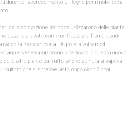
ti durante l’accrescimento e il legno per i mobili della
sato.
oneri della coltivazione del noce utilizzarono delle piante
ano essere allevate come un frutteto a filari e quindi
a raccolta meccanizzata. Un po’ alla volta molti
o, Rovigo e Venezia iniziarono a dedicarsi a questa nuova
o delle altre piante da frutto, anche se nulla si sapeva
l risultato che si sarebbe visto dopo circa 7 anni.