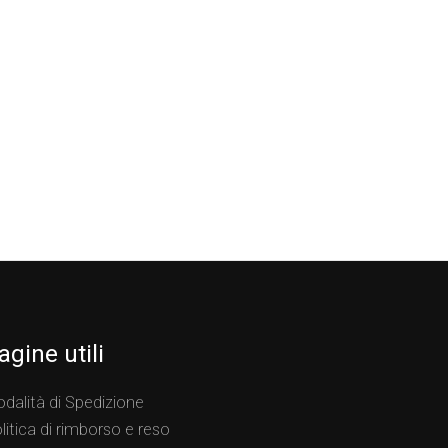
agine utili
dalità di Spedizione
litica di rimborso e reso