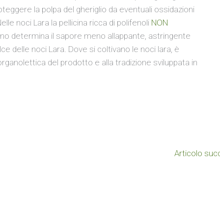
oteggere la polpa del gheriglio da eventuali ossidazioni
lle noci Lara la pellicina ricca di polifenoli
NON
nino determina il sapore meno allappante, astringente
 delle noci Lara. Dove si coltivano le noci lara, è
 organolettica del prodotto e alla tradizione sviluppata in
Articolo su