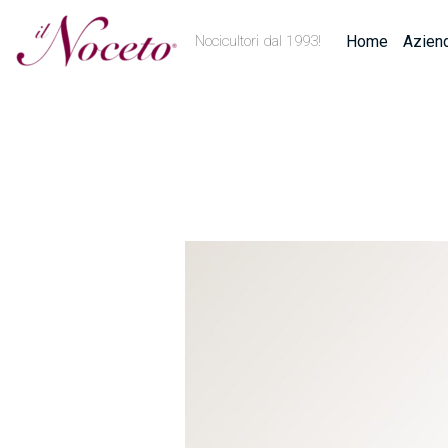
al
Home
Azien
Nocicultori dal 1993!
contenuto