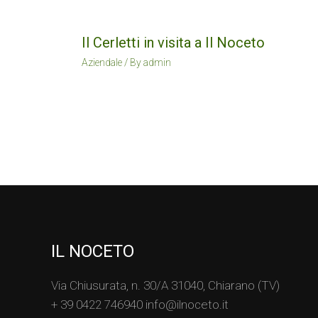
Il Cerletti in visita a Il Noceto
Aziendale
/ By
admin
IL NOCETO
Via Chiusurata, n. 30/A 31040, Chiarano (TV)
+ 39 0422 746940 info@ilnoceto.it