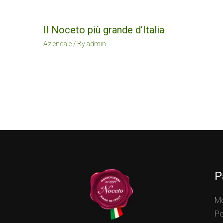
Il Noceto più grande d’Italia
Aziendale
/ By
admin
P
Mo
Po