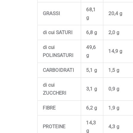
68,1
GRASSI
20,4 g
g
di cui SATURI
6,8 g
2,0 g
di cui
49,6
14,9 g
POLINSATURI
g
CARBOIDRATI
5,1 g
1,5 g
di cui
3,1 g
0,9 g
ZUCCHERI
FIBRE
6,2 g
1,9 g
14,3
PROTEINE
4,3 g
g