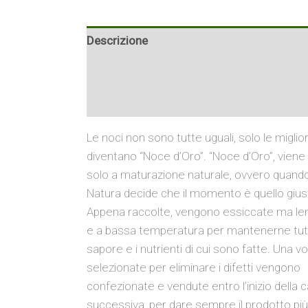
Descrizione
Informazioni aggiuntive
Recensioni (0)
Le noci non sono tutte uguali, solo le miglior
diventano “Noce d’Oro”. “Noce d’Oro”, viene
solo a maturazione naturale, ovvero quando
Natura decide che il momento è quello gius
Appena raccolte, vengono essiccate ma l
e a bassa temperatura per mantenerne tutt
sapore e i nutrienti di cui sono fatte. Una vo
selezionate per eliminare i difetti vengono
confezionate e vendute entro l’inizio della
successiva, per dare sempre il prodotto più