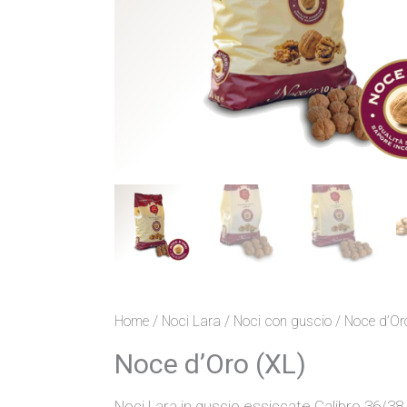
Home
/
Noci Lara
/
Noci con guscio
/ Noce d’Or
Noce d’Oro (XL)
Noci Lara in guscio essiccate Calibro 36/38