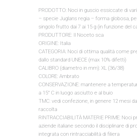
PRODOTTO: Noci in guscio essiccate di vari
– specie Juglans regia – forma globosa, p
singolo frutto dai 7 ai 15 g (in funzione del ca
PRODUTTORE: Il Noceto sca
ORIGINE: Italia
CATEGORIA: Noci di ottima qualità come pr
dallo standard UNECE (max 10% difetti)
CALIBRO (diametro in mm): XL (36/38)
COLORE: Ambrato
CONSERVAZIONE: mantenere a temperature 
a 15° C in luogo asciutto e al buio
TMC: vedi confezione, in genere 12 mesi dal
raccolta
RINTRACCIABILITÀ MATERIE PRIME: Noci pr
aziende italiane secondo il disciplinare di p
integrata con rintracciabilità di filiera