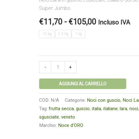
Super Jumbo
€
11,70
-
€
105,00
Incluso IVA
10 kg
2,5 kg
1 kg
-
+
AGGIUNGI AL CARRELLO
COD:
N/A
Categorie:
Noci con guscio
,
Noci La
Tag:
frutta secca
,
guscio
,
italia
,
italiane
,
lara
,
noci
sgusciate
,
veneto
Marchio:
Noce d'ORO