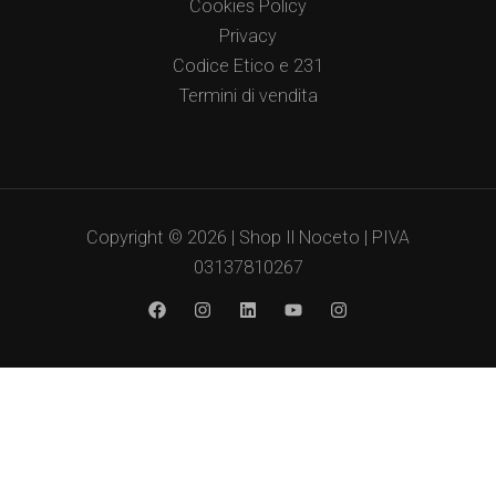
Cookies Policy
Privacy
Codice Etico e 231
Termini di vendita
Copyright © 2026 | Shop Il Noceto | PIVA
03137810267