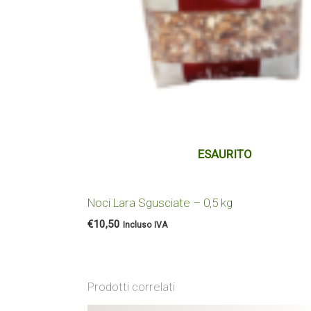
ESAURITO
Noci Lara Sgusciate – 0,5 kg
€
10,50
Incluso IVA
Prodotti correlati
Fascia