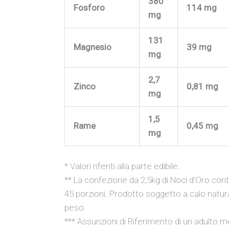
380
Fosforo
114 mg
mg
131
Magnesio
39 mg
mg
2,7
Zinco
0,81 mg
mg
1,5
Rame
0,45 mg
mg
* Valori riferiti alla parte edibile.
** La confezione da 2,5kg di Noci d’Oro cont
45 porzioni. Prodotto soggetto a calo natura
peso.
*** Assunzioni di Riferimento di un adulto 