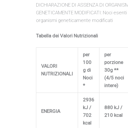
DICHIARAZIONE DI ASSENZA DI ORGANIS
GENETICAMENTE MODIFICATI: Noci esenti
organismi geneticamente modificati
Tabella dei Valori Nutrizionali
per
per
100
porzione
VALORI
g di
30g **
NUTRIZIONALI
Noci
(4/5 noci
*
intere)
2936
kJ /
880 kJ /
ENERGIA
702
210 kcal
kcal