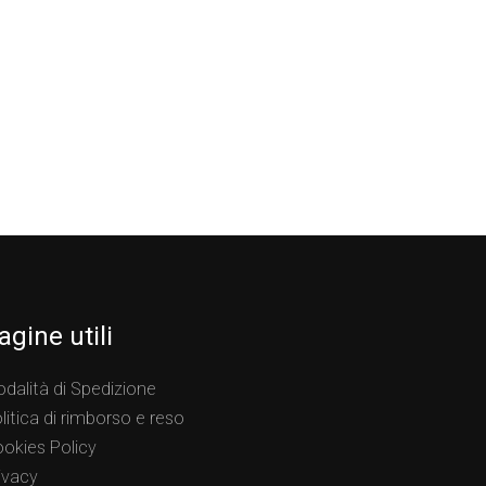
agine utili
dalità di Spedizione
litica di rimborso e reso
okies Policy
ivacy