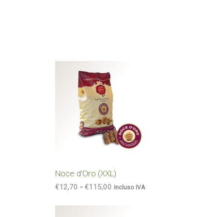
F
a
s
c
i
a
d
i
p
r
e
z
Noce d'Oro (XXL)
z
o
€
12,70
-
€
115,00
Incluso IVA
:
d
F
a