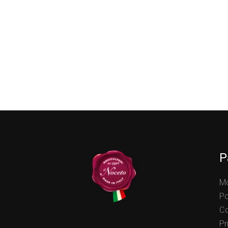
P
Mo
Po
Co
Pr