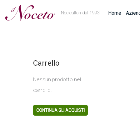
al
Home
Azien
Nocicultori dal 1993!
contenuto
Carrello
Nessun prodotto nel
carrello.
CONTINUA GLI ACQUISTI