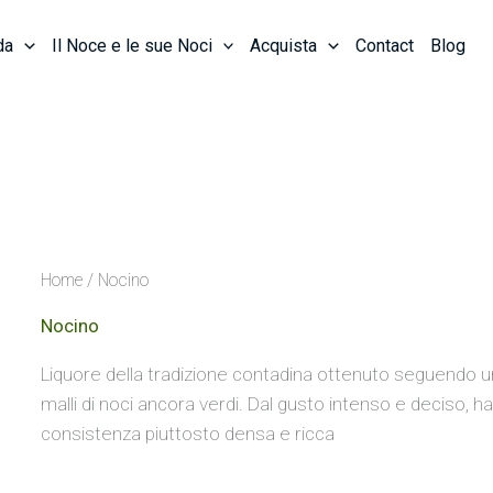
da
Il Noce e le sue Noci
Acquista
Contact
Blog
Home
/ Nocino
Nocino
Liquore della tradizione contadina ottenuto seguendo un’
malli di noci ancora verdi. Dal gusto intenso e deciso, 
consistenza piuttosto densa e ricca