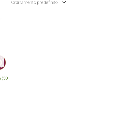
a (50